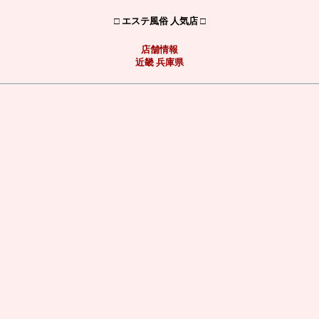
□ エステ風俗 人気店 □
店舗情報
近畿 兵庫県