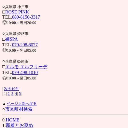
○
兵庫県 神戸市
□
ROSE PINK
TEL.
080-8150-3317
◎
10:00～当日20:00
○
兵庫県 姫路市
□
姫SPA
TEL.
079-298-8077
◎
10:00～翌日05:00
○
兵庫県 姫路市
□
エルモ エルフリーデ
TEL.
079-498-1010
◎
10:00～翌日05:00
|
次の10件
| 1|
2
|
3
|
4
|
5
|
▲
ページ上部へ戻る
○
市区町村検索
0.
HOME
1.
新着とお奨め