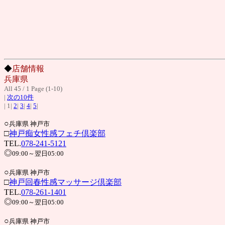
◆
店舗情報
兵庫県
All 45 / 1 Page (1-10)
|
次の10件
| 1|
2
|
3
|
4
|
5
|
○
兵庫県 神戸市
□
神戸痴女性感フェチ倶楽部
TEL.
078-241-5121
◎
09:00～翌日05:00
○
兵庫県 神戸市
□
神戸回春性感マッサージ倶楽部
TEL.
078-261-1401
◎
09:00～翌日05:00
○
兵庫県 神戸市